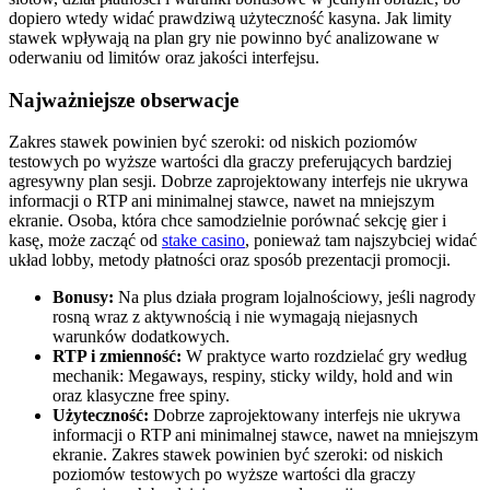
dopiero wtedy widać prawdziwą użyteczność kasyna. Jak limity
stawek wpływają na plan gry nie powinno być analizowane w
oderwaniu od limitów oraz jakości interfejsu.
Najważniejsze obserwacje
Zakres stawek powinien być szeroki: od niskich poziomów
testowych po wyższe wartości dla graczy preferujących bardziej
agresywny plan sesji. Dobrze zaprojektowany interfejs nie ukrywa
informacji o RTP ani minimalnej stawce, nawet na mniejszym
ekranie. Osoba, która chce samodzielnie porównać sekcję gier i
kasę, może zacząć od
stake casino
, ponieważ tam najszybciej widać
układ lobby, metody płatności oraz sposób prezentacji promocji.
Bonusy:
Na plus działa program lojalnościowy, jeśli nagrody
rosną wraz z aktywnością i nie wymagają niejasnych
warunków dodatkowych.
RTP i zmienność:
W praktyce warto rozdzielać gry według
mechanik: Megaways, respiny, sticky wildy, hold and win
oraz klasyczne free spiny.
Użyteczność:
Dobrze zaprojektowany interfejs nie ukrywa
informacji o RTP ani minimalnej stawce, nawet na mniejszym
ekranie. Zakres stawek powinien być szeroki: od niskich
poziomów testowych po wyższe wartości dla graczy