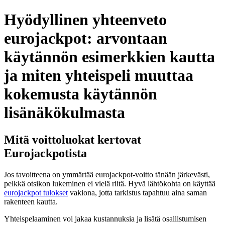
Skip
Hyödyllinen yhteenveto
to
content
eurojackpot: arvontaan
käytännön esimerkkien kautta
ja miten yhteispeli muuttaa
kokemusta käytännön
lisänäkökulmasta
Mitä voittoluokat kertovat
Eurojackpotista
Jos tavoitteena on ymmärtää eurojackpot-voitto tänään järkevästi,
pelkkä otsikon lukeminen ei vielä riitä. Hyvä lähtökohta on käyttää
eurojackpot tulokset
vakiona, jotta tarkistus tapahtuu aina saman
rakenteen kautta.
Yhteispelaaminen voi jakaa kustannuksia ja lisätä osallistumisen