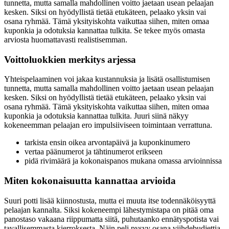
tunnetta, mutta samalla mahdollinen voitto jaetaan usean pelaajan
kesken. Siksi on hyödyllistä tietää etukäteen, pelaako yksin vai
osana ryhmää. Tämä yksityiskohta vaikuttaa siihen, miten omaa
kuponkia ja odotuksia kannattaa tulkita. Se tekee myös omasta
arviosta huomattavasti realistisemman.
Voittoluokkien merkitys arjessa
Yhteispelaaminen voi jakaa kustannuksia ja lisätä osallistumisen
tunnetta, mutta samalla mahdollinen voitto jaetaan usean pelaajan
kesken. Siksi on hyödyllistä tietää etukäteen, pelaako yksin vai
osana ryhmää. Tämä yksityiskohta vaikuttaa siihen, miten omaa
kuponkia ja odotuksia kannattaa tulkita. Juuri siinä näkyy
kokeneemman pelaajan ero impulsiiviseen toimintaan verrattuna.
tarkista ensin oikea arvontapäivä ja kuponkinumero
vertaa päänumerot ja tähtinumerot erikseen
pidä rivimäärä ja kokonaispanos mukana omassa arvioinnissa
Miten kokonaisuutta kannattaa arvioida
Suuri potti lisää kiinnostusta, mutta ei muuta itse todennäköisyyttä
pelaajan kannalta. Siksi kokeneempi lähestymistapa on pitää oma
panostaso vakaana riippumatta siitä, puhutaanko ennätyspotista vai
tavallisemmasta kierroksesta. Näin peli pysyy osana viihdebudjettia